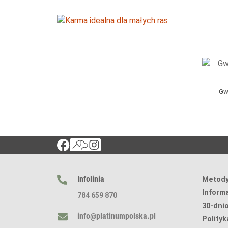
Gw
Infolinia
Metody
Inform
784 659 870
30-dni
info@platinumpolska.pl
Polityk