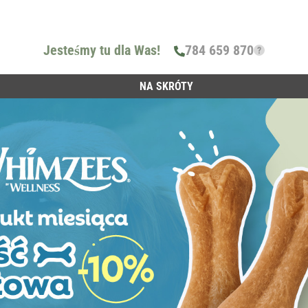
Jesteśmy tu dla Was!
784 659 870
?
NA SKRÓTY