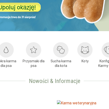
kra karma
Przysmaki dla
Sucha karma
Koty
Konfi
dla psa
psa
dla kota
Karmy 
Nowości & Informacje