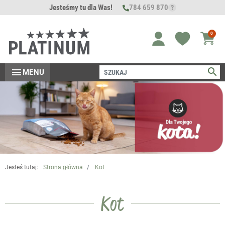
Jesteśmy tu dla Was!
784 659 870
?
0
search
menu
MENU
Jesteś tutaj:
Strona główna
Kot
Kot