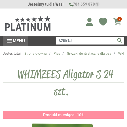
Jesteśmy tu dla Was!
784 659 870
?
0
search
menu
MENU
Jesteś tutaj:
Strona główna
Pies
Gryzaki dentystyczne dla psa
WHIMZ
WHIMZEES Aligator S 24
szt.
Produkt miesiąca -10%