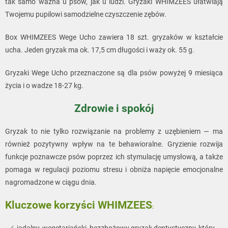
tak samo ważna u psów, jak u ludzi. Gryzaki WHIMZEES ułatwiają
Twojemu pupilowi samodzielne czyszczenie zębów.
Box WHIMZEES Wege Ucho zawiera 18 szt. gryzaków w kształcie
ucha. Jeden gryzak ma ok. 17,5 cm długości i waży ok. 55 g.
Gryzaki Wege Ucho przeznaczone są dla psów powyżej 9 miesiąca
życia i o wadze 18-27 kg.
Zdrowie i spokój
Gryzak to nie tylko rozwiązanie na problemy z uzębieniem — ma
również pozytywny wpływ na te behawioralne. Gryzienie rozwija
funkcje poznawcze psów poprzez ich stymulację umysłową, a także
pomaga w regulacji poziomu stresu i obniża napięcie emocjonalne
nagromadzone w ciągu dnia.
Kluczowe korzyści
WHIMZEES
:
jadalny, wegetariański, bezzbożowy gryzak dentystyczny, który