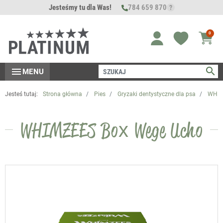
Jesteśmy tu dla Was!
784 659 870
?
0
search
menu
MENU
Jesteś tutaj:
Strona główna
Pies
Gryzaki dentystyczne dla psa
WHIM
WHIMZEES Box Wege Ucho