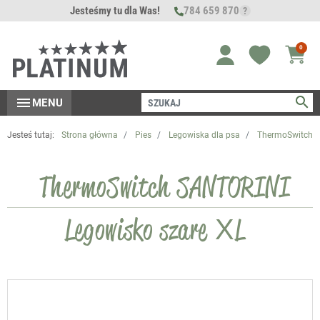
Jesteśmy tu dla Was!
784 659 870
?
0
search
menu
MENU
Jesteś tutaj:
Strona główna
Pies
Legowiska dla psa
ThermoSwitch S
ThermoSwitch SANTORINI
Legowisko szare XL