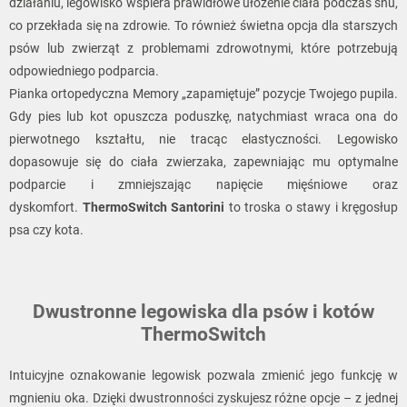
działaniu, legowisko wspiera prawidłowe ułożenie ciała podczas snu,
co przekłada się na zdrowie. To również świetna opcja dla starszych
psów lub zwierząt z problemami zdrowotnymi, które potrzebują
odpowiedniego podparcia.
Pianka ortopedyczna Memory „zapamiętuje” pozycje Twojego pupila.
Gdy pies lub kot opuszcza poduszkę, natychmiast wraca ona do
pierwotnego kształtu, nie tracąc elastyczności. Legowisko
dopasowuje się do ciała zwierzaka, zapewniając mu optymalne
podparcie i zmniejszając napięcie mięśniowe oraz
dyskomfort.
ThermoSwitch Santorini
to troska o stawy i kręgosłup
psa czy kota.
Dwustronne legowiska dla psów i kotów
ThermoSwitch
Intuicyjne oznakowanie legowisk pozwala zmienić jego funkcję w
mgnieniu oka. Dzięki dwustronności zyskujesz różne opcje – z jednej