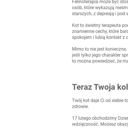
Felinoterapia może być sto
osób, które wykazują nieśm
starszych, z depresją i po
Kot to świetny terapeuta p
znamienne cechy, które bard
spokojem i lubią kontakt z 
Mimo to nie jest konieczne,
jeśli tylko jego charakter 
to można powiedzieć, że m
Teraz Twoja ko
Twój kot daje Ci od siebie 
zdrowie.
17 lutego obchodzimy Dzień
wdzięczność. Możesz okazyw