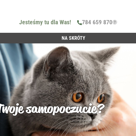
Jesteśmy tu dla Was!
784 659 870
?
NA SKRÓTY
Twoje samopoczucie?