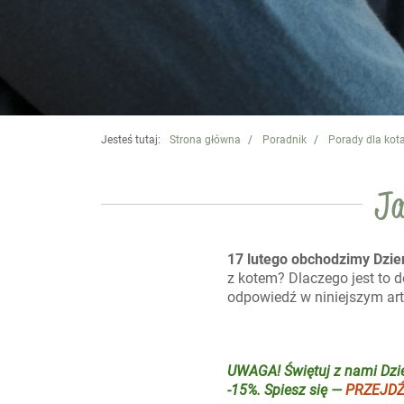
Jesteś tutaj:
Strona główna
Poradnik
Porady dla kot
Ja
17 lutego obchodzimy Dzie
z kotem? Dlaczego jest to d
odpowiedź w niniejszym art
UWAGA! Świętuj z nami Dzie
-15%. Spiesz się —
PRZEJDŹ