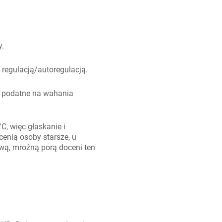
y.
 regulacją/autoregulacją.
, podatne na wahania
C, więc głaskanie i
cenią osoby starsze, u
wą, mroźną porą doceni ten