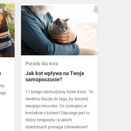
Porady dla kota
u
Jak kot wpływa na Twoje
samopoczucie?
nty
17 lutego obchodzimy Dzień Kota . To
ogą
świetna okazja do tego, by docenić
swojego mruczka. Co zyskujesz w
kontakcie z kotem? Dlaczego jest to
dobry terapeuta i w jakich
dziedzinach pomaga człowiekowi?