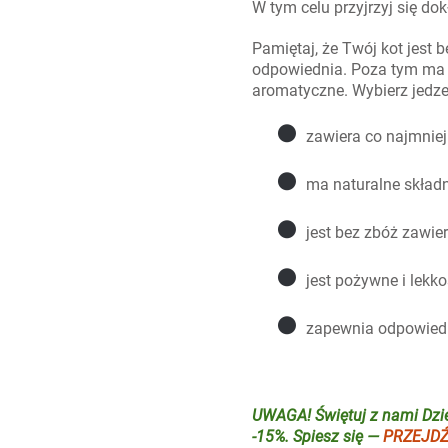
W tym celu przyjrzyj się d
Pamiętaj, że Twój kot jest 
odpowiednia. Poza tym ma n
aromatyczne. Wybierz jedz
●
zawiera co najmnie
●
ma naturalne składn
●
jest bez zbóż zawie
●
jest pożywne i lekk
●
zapewnia odpowiedn
UWAGA! Świętuj z nami Dzie
-15%. Spiesz się —
PRZEJDŹ