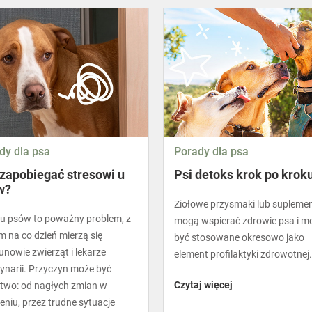
dy dla psa
Porady dla psa
zapobiegać stresowi u
Psi detoks krok po krok
w?
Ziołowe przysmaki lub supleme
 u psów to poważny problem, z
mogą wspierać zdrowie psa i m
m na co dzień mierzą się
być stosowane okresowo jako
unowie zwierząt i lekarze
element profilaktyki zdrowotnej.
ynarii. Przyczyn może być
Czytaj więcej
wo: od nagłych zmian w
eniu, przez trudne sytuacje