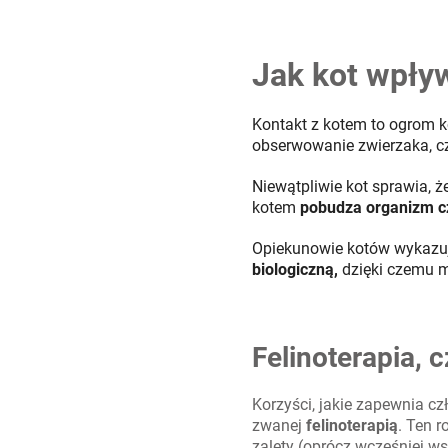
Jak kot wpły
Kontakt z kotem to ogrom k
obserwowanie zwierzaka, cz
Niewątpliwie kot sprawia, ż
kotem
pobudza organizm cz
Opiekunowie kotów wykazują
biologiczną,
dzięki czemu mn
Felinoterapia, c
Korzyści, jakie zapewnia cz
zwanej
felinoterapią
. Ten r
zalety (oprócz wcześniej w