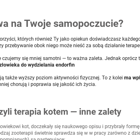
wa na Twoje samopoczucie?
orzyści, których również Ty jako opiekun doświadczasz każdeg
y przebywanie obok niego może nieść za sobą działanie terape
e czujemy się mniej samotni — to ważna zaleta. Jednak oprócz t
łowieka do wydzielania endorfin
 także wyższy poziom aktywności fizycznej. To z kolei
ma wpł
iej chorują i poprawia się jakość ich życia.
zyli terapia kotem — inne zalety
łowiekowi kot, doczekały się naukowego opisu i przybrały formę
odzaj zooterapii świetnie sprawdza się w w pracy zarówno z dzieć
spomnianych) są następujące: