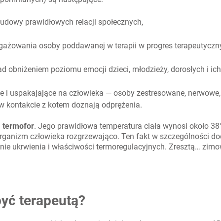
udowy prawidłowych relacji społecznych,
ażowania osoby poddawanej w terapii w progres terapeutyczn
d obniżeniem poziomu emocji dzieci, młodzieży, dorosłych i ich
ce i uspakajające na człowieka — osoby zestresowane, nerwowe
 w kontakcie z kotem doznają odprężenia.
m termofor
. Jego prawidłowa temperatura ciała wynosi około 38°
organizm człowieka rozgrzewająco. Ten fakt w szczególności do
nie ukrwienia i właściwości termoregulacyjnych. Zresztą… zimo
być terapeutą?