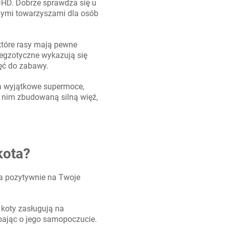
DHD. Dobrze sprawdza się u
lnymi towarzyszami dla osób
które rasy mają pewne
i egzotyczne wykazują się
hęć do zabawy.
 ma wyjątkowe supermoce,
 z nim zbudowaną silną więź,
kota?
ywa pozytywnie na Twoje
 koty zasługują na
bając o jego samopoczucie.