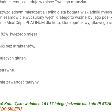
okładnie temu, co ląduje w misce Twojego mruczka.
bezwzględnym mięsożercą i tylko dieta bogata w składniki mięsne
iesamowicie wyczulony węch, dlatego to ważne, by jego posiłk
enie MeatCrips PLATINUM dla kota, które oprócz wyjątkowego s
j 82% świeżego mięsa,
iki bez atraktantów,
rających gluten,
ostrawne,
ią zawartość tauryny.
ń Kota. Tylko w dniach 16 i 17 lutego jedzenie dla kota PLATIN
 DO SKLEPU.