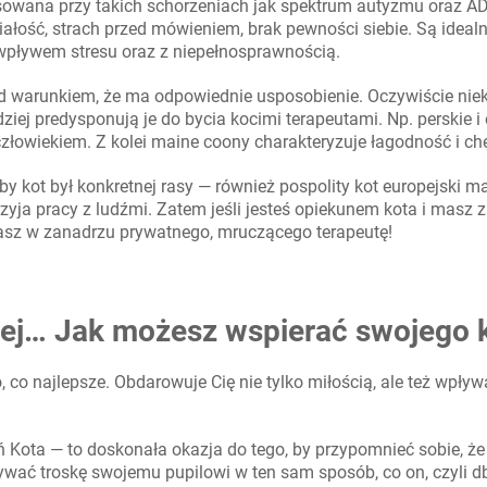
sowana przy takich schorzeniach jak spektrum autyzmu oraz A
iałość, strach przed mówieniem, brak pewności siebie. Są idea
d wpływem stresu oraz z niepełnosprawnością.
od warunkiem, że ma odpowiednie usposobienie. Oczywiście nie
ziej predysponują je do bycia kocimi terapeutami. Np. perskie 
człowiekiem. Z kolei maine coony charakteryzuje łagodność i c
 by kot był konkretnej rasy — również pospolity kot europejski
sprzyja pracy z ludźmi. Zatem jeśli jesteś opiekunem kota i masz
asz w zanadrzu prywatnego, mruczącego terapeutę!
lej… Jak możesz wspierać swojego 
to, co najlepsze. Obdarowuje Cię nie tylko miłością, ale też wpł
 Kota — to doskonała okazja do tego, by przypomnieć sobie, że
ać troskę swojemu pupilowi w ten sam sposób, co on, czyli d