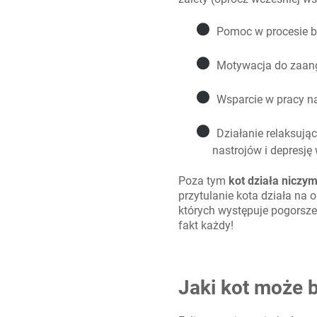
●
Pomoc w procesie b
●
Motywacja do zaang
●
Wsparcie w pracy na
●
Działanie relaksują
nastrojów i depresję
Poza tym
kot działa niczy
przytulanie kota działa na 
których występuje pogorsze
fakt każdy!
Jaki kot może 