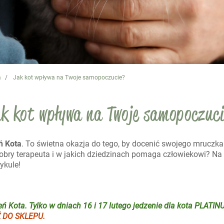
a
Jak kot wpływa na Twoje samopoczucie?
k kot wpływa na Twoje samopoczuc
ń Kota
. To świetna okazja do tego, by docenić swojego mruczka
obry terapeuta i w jakich dziedzinach pomaga człowiekowi? Na t
ykule!
ń Kota. Tylko w dniach 16 i 17 lutego jedzenie dla kota PLATIN
 DO SKLEPU.